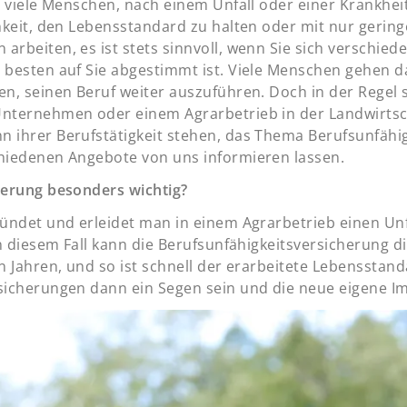
r viele Menschen, nach einem Unfall oder einer Krankheit
hkeit, den Lebensstandard zu halten oder mit nur geringe
arbeiten, es ist stets sinnvoll, wenn Sie sich verschie
 besten auf Sie abgestimmt ist. Viele Menschen gehen da
en, seinen Beruf weiter auszuführen. Doch in der Regel 
Unternehmen oder einem Agrarbetrieb in der Landwirtsch
 ihrer Berufstätigkeit stehen, das Thema Berufsunfähi
chiedenen Angebote von uns informieren lassen.
herung besonders wichtig?
ründet und erleidet man in einem Agrarbetrieb einen Un
In diesem Fall kann die Berufsunfähigkeitsversicherung 
n Jahren, und so ist schnell der erarbeitete Lebensstand
sicherungen dann ein Segen sein und die neue eigene Imm